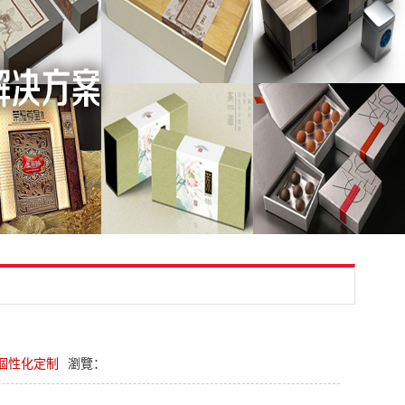
個性化定制
瀏覽：