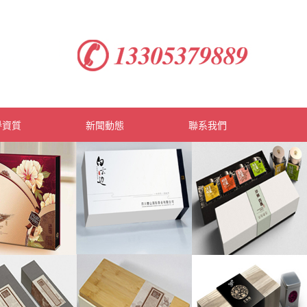
譽資質
新聞動態
聯系我們