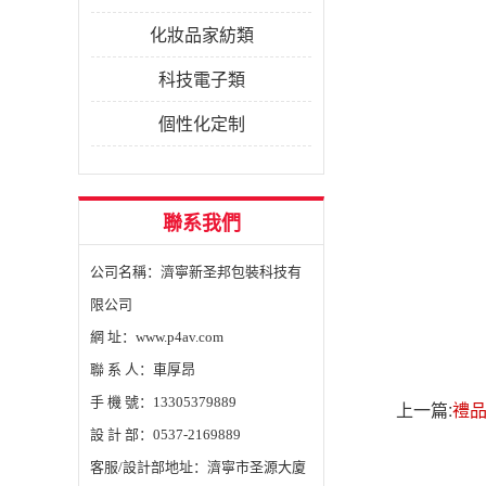
化妝品家紡類
科技電子類
個性化定制
聯系我們
公司名稱：濟寧新圣邦包裝科技有
限公司
網 址：www.p4av.com
聯 系 人：車厚昂
手 機 號：13305379889
上一篇:
禮
設 計 部：0537-2169889
客服/設計部地址：濟寧市圣源大廈