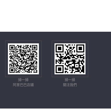
掃一掃
掃一掃
阿里巴巴店鋪
關注我們