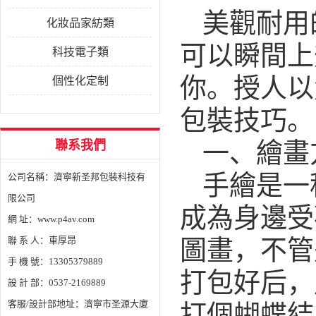
美觀耐用
化妝品家紡類
可以瞬間上
科技電子類
你。授人以
個性化定制
包裝技巧。
一、繪畫
聯系我們
手繪是一
公司名稱：濟寧新圣邦包裝科技有
限公司
成為身邊受
網 址：www.p4av.com
圖畫，不管
聯 系 人：車厚昂
手 機 號：13305379889
打包好后，
設 計 部：0537-2169889
打個蝴蝶結
客服/設計部地址：濟寧市圣源大廈