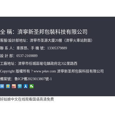
全 稱：濟寧新圣邦包裝科技有限公司
客服/設計部地址：濟寧市圣源大廈20層（濟寧火車站對面）
聯 系 人：車厚昂、手 機 號：13305379889
設 計 部：0537-2169889
工廠地址：濟寧市任城區喻屯鎮政府北3公里路西
Copyright 版權所有 ? www.p4av.com 濟寧新圣邦包裝科技有限公司
備案號：魯ICP備2023013807號-1
好姑娘中文在线观看国语高清免费